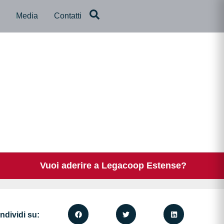
a
Media
Contatti
Vuoi aderire a Legacoop Estense?
ndividi su: