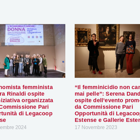
nomista femminista
“Il femminicidio non c
ra Rinaldi ospite
mai pelle”: Serena Dand
niziativa organizzata
ospite dell’evento pro
 Commissione Pari
da Commissione Pari
tunità di Legacoop
Opportunità di Legaco
se
Estense e Gallerie Este
vembre 2024
17 Novembre 2023