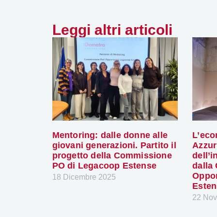
Leggi altri articoli
Mentoring: dalle donne alle
L’eco
giovani generazioni. Partito il
Azzur
progetto della Commissione
dell’i
PO di Legacoop Estense
dalla
Oppor
18 Dicembre 2025
Esten
22 No