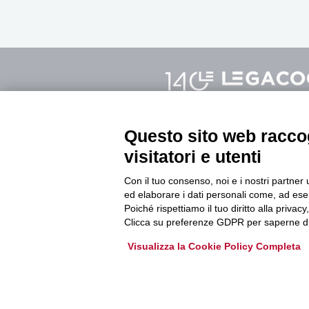
Questo sito web raccog
Sede legale Modena
Sede di Fer
visitatori e utenti
Via Fabriani, 120
Via C. Mayr
Con il tuo consenso, noi e i nostri partner 
41121 Modena
44121 Ferr
ed elaborare i dati personali come, ad esem
Tel. 059.403011
Tel. 0532.7
Poiché rispettiamo il tuo diritto alla privacy
Clicca su preferenze GDPR per saperne di
Visualizza la Cookie Policy Completa
info@legacoopestense.coop