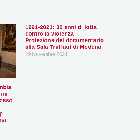
1991-2021: 30 anni di lotta
contro la violenza –
Proiezione del documentario
alla Sala Truffaut di Modena
29 Novembre 2021
ambia
ini
mosso
op
nsi