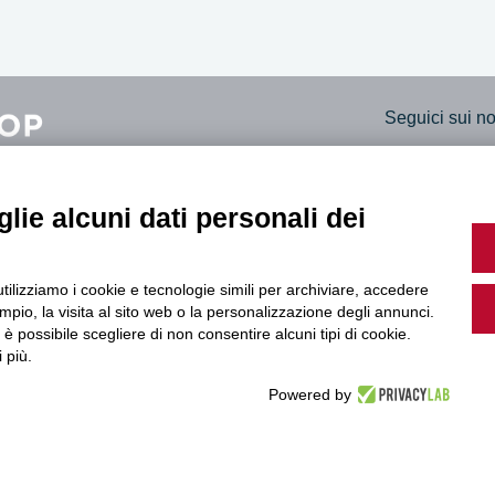
Seguici sui nos
lie alcuni dati personali dei
rara
Trasparenza A
, 14
Bilanci social
utilizziamo i cookie e tecnologie simili per archiviare, accedere
ara
Dichiarazione 
pio, la visita al sito web o la personalizzazione degli annunci.
61307
, è possibile scegliere di non consentire alcuni tipi di cookie.
 più.
Powered by
© Copyright 2026 Legacoop Estense – C.F. 94185450361