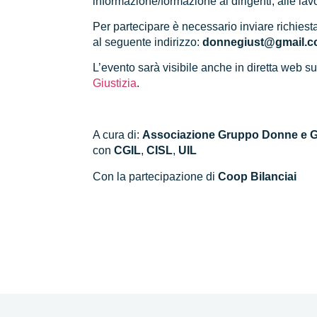
informazione/formazione ai dirigenti, alle lavor
Per partecipare è necessario inviare richiest
al seguente indirizzo:
donnegiust@gmail.
L’evento sarà visibile anche in diretta web s
Giustizia
.
A cura di:
Associazione Gruppo Donne e Gi
con
CGIL
,
CISL
,
UIL
Con la partecipazione di
Coop Bilanciai