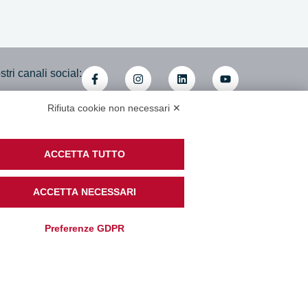
tri canali social:
Rifiuta cookie non necessari ✕
mministrativa
ACCETTA TUTTO
i cooperative associate
di Accessibilità
ACCETTA NECESSARI
Preferenze GDPR