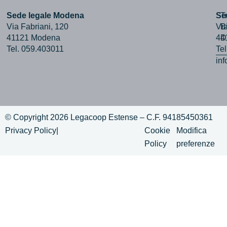
Sede legale Modena
Se
T
Via Fabriani, 120
Via
B
41121 Modena
44
D
Tel. 059.403011
Te
in
© Copyright 2026 Legacoop Estense – C.F. 94185450361
Privacy Policy
|
Cookie
Modifica
Policy
preferenze