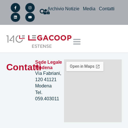
Archivio Notizie
Media
Contatti
Sede Legale
Contatti
Modena
Via Fabriani,
120 41121
Modena
Tel.
059.403011