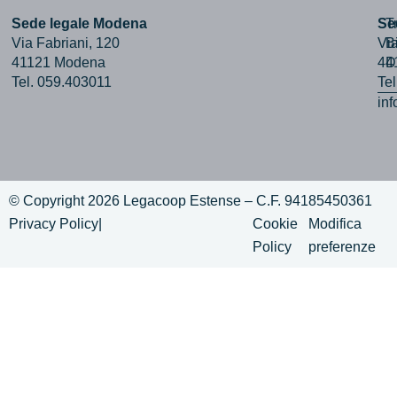
Sede legale Modena
Se
T
Via Fabriani, 120
Via
B
41121 Modena
44
D
Tel. 059.403011
Te
in
© Copyright 2026 Legacoop Estense – C.F. 94185450361
Privacy Policy
|
Cookie
Modifica
Policy
preferenze