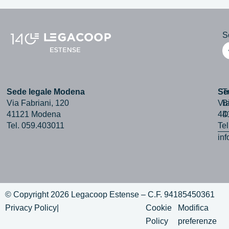
Se
Sede legale Modena
Se
T
Via Fabriani, 120
Via
B
41121 Modena
44
D
Tel. 059.403011
Te
in
© Copyright 2026 Legacoop Estense – C.F. 94185450361
Privacy Policy
|
Cookie
Modifica
Policy
preferenze