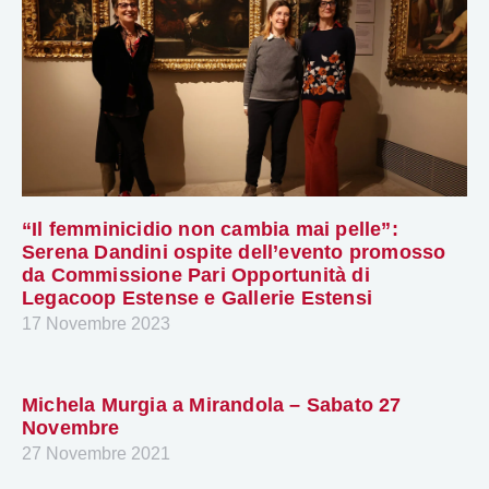
“Il femminicidio non cambia mai pelle”:
Serena Dandini ospite dell’evento promosso
da Commissione Pari Opportunità di
Legacoop Estense e Gallerie Estensi
17 Novembre 2023
Michela Murgia a Mirandola – Sabato 27
Novembre
27 Novembre 2021