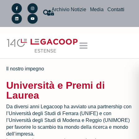
Archivio Notizie
Media
Contatti
Il nostro impegno
Università e Premi di
Laurea
Da diversi anni
Legacoop
ha
avviato
una
partnership
con
l’Università
degli
Studi
di
Ferrara
(UNIFE)
e
con
l’Università
degli
Studi
di
Modena
e
Reggio
(UNIMORE)
per
favorire
lo
scambio
tra
mondo
della
ricerca
e
mondo
dell’impresa.