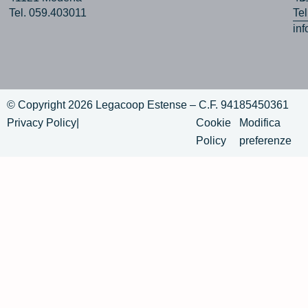
Tel. 059.403011
Te
in
© Copyright 2026 Legacoop Estense – C.F. 94185450361
Privacy Policy
|
Cookie
Modifica
Policy
preferenze