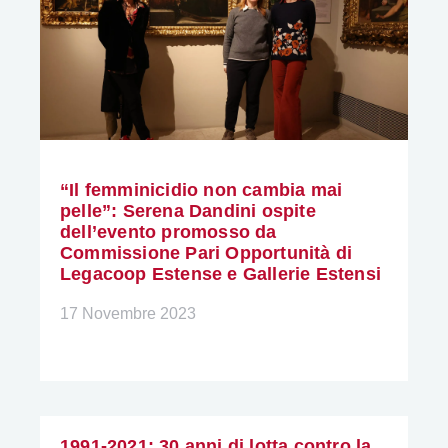
“Il femminicidio non cambia mai
pelle”: Serena Dandini ospite
dell’evento promosso da
Commissione Pari Opportunità di
Legacoop Estense e Gallerie Estensi
17 Novembre 2023
1991-2021: 30 anni di lotta contro la