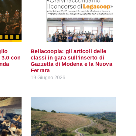
lio
Bellacoopia: gli articoli delle
 3.0 con
classi in gara sull’inserto di
anda
Gazzetta di Modena e la Nuova
Ferrara
19 Giugno 2026