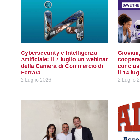
Cybersecurity e Intelligenza
Giovani,
Artificiale: il 7 luglio un webinar
coopera
della Camera di Commercio di
conclus
Ferrara
il 14 lu
2 Luglio 2026
2 Luglio 