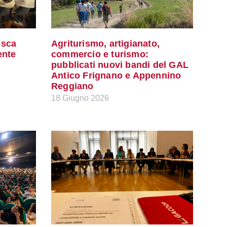
esca
Agriturismo, artigianato,
ente
commercio e turismo:
pubblicati nuovi bandi del GAL
Antico Frignano e Appennino
Reggiano
18 Giugno 2026