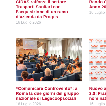
CIDAS rafforza il settore
Bando C
Trasporti Sanitari con
Anno 2
l’acquisizione di un ramo
16 Luglio
d’azienda da Proges
16 Luglio 2026
“Comunicare Controvento”: a
Nuovo a
Roma la due giorni del gruppo
3.0: Fr
nazionale di Legacoopsociali
nominat
16 Luglio 2026
16 Luglio