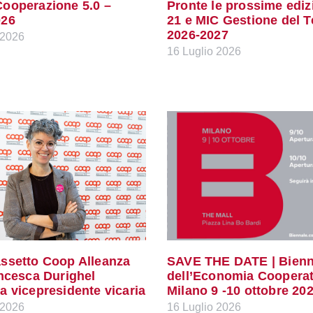
ooperazione 5.0 –
Pronte le prossime ediz
026
21 e MIC Gestione del 
2026-2027
 2026
16 Luglio 2026
ssetto Coop Alleanza
SAVE THE DATE | Bienn
ancesca Durighel
dell’Economia Cooperat
a vicepresidente vicaria
Milano 9 -10 ottobre 20
 2026
16 Luglio 2026