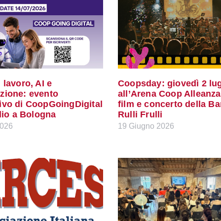
 lavoro, AI e
Coopsday: giovedì 2 lug
zione: evento
all’Arena Coop Alleanza
ivo di CoopGoingDigital
film e concerto della B
glio a Bologna
Rulli Frulli
2026
19 Giugno 2026