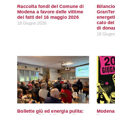
Raccolta fondi del Comune di
Bilancio
Modena a favore delle vittime
GranTer
dei fatti del 16 maggio 2026
energeti
calo del
18 Giugno 2026
di donaz
18 Giugn
Bollette giù ed energia pulita:
Modena 