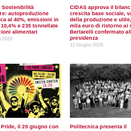
 Sostenibilità
CIDAS approva il bilanc
re: autoproduzione
crescita base sociale, v
ca al 40%, emissioni in
della produzione e utile
 10,4% e 235 tonnellate
mila euro di ristorno ai 
ioni alimentari
Bertarelli confermato al
presidenza
o 2026
12 Giugno 2026
Pride, il 20 giugno con
Politecnica presenta il