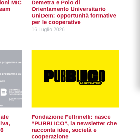
ioni MIC
Demetra e Polo di
Team
Orientamento Universitario
UniDem: opportunità formative
per le cooperative
16 Luglio 2026
ale
Fondazione Feltrinelli: nasce
iva,
“PUBBLICO”, la newsletter che
26
racconta idee, società e
cooperazione