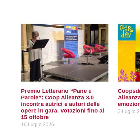
Premio Letterario “Pane e
Coopsda
Parole”: Coop Alleanza 3.0
Alleanza
incontra autrici e autori delle
emozioni
opere in gara. Votazioni fino al
3 Luglio 
15 ottobre
16 Luglio 2026