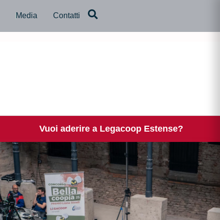
a
Media
Contatti
Vuoi aderire a Legacoop Estense?