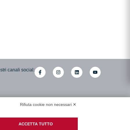
tri canali social:
mministrativa
Rifiuta cookie non necessari ✕
i cooperative associate
di Accessibilità
ACCETTA TUTTO