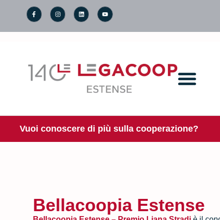
Vuoi conoscere di più sulla cooperazione?
Bellacoopia Estense
Bellacoopia Estense – Premio Liana Stradi
è il co