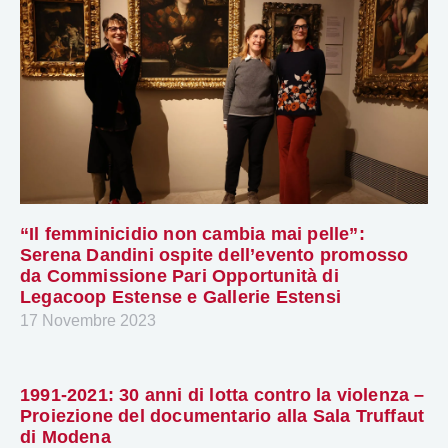
“Il femminicidio non cambia mai pelle”:
Serena Dandini ospite dell’evento promosso
da Commissione Pari Opportunità di
Legacoop Estense e Gallerie Estensi
17 Novembre 2023
1991-2021: 30 anni di lotta contro la violenza –
Proiezione del documentario alla Sala Truffaut
di Modena