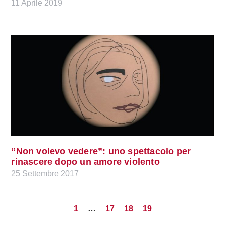
11 Aprile 2019
“Non volevo vedere”: uno spettacolo per
rinascere dopo un amore violento
25 Settembre 2017
1
…
17
18
19