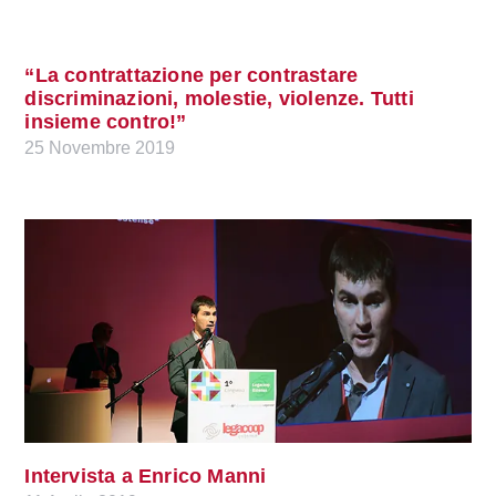
“La contrattazione per contrastare
discriminazioni, molestie, violenze. Tutti
insieme contro!”
25 Novembre 2019
Intervista a Enrico Manni