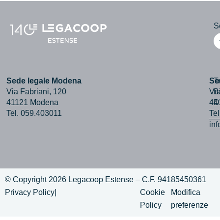
Se
Sede legale Modena
Se
T
Via Fabriani, 120
Via
B
41121 Modena
44
D
Tel. 059.403011
Te
in
© Copyright 2026 Legacoop Estense – C.F. 94185450361
Privacy Policy
|
Cookie
Modifica
Policy
preferenze