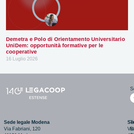
Demetra e Polo di Orientamento Universitario
UniDem: opportunità formative per le
cooperative
16 Luglio 2026
Se
Sede legale Modena
Se
T
Via Fabriani, 120
Via
B