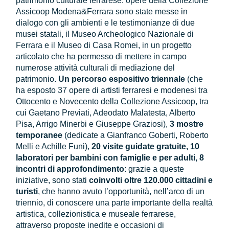
patrimonio culturale ferrarese: opere della Collezione
Assicoop Modena&Ferrara sono state messe in
dialogo con gli ambienti e le testimonianze di due
musei statali, il Museo Archeologico Nazionale di
Ferrara e il Museo di Casa Romei, in un progetto
articolato che ha permesso di mettere in campo
numerose attività culturali di mediazione del
patrimonio.
Un percorso espositivo triennale
(che
ha esposto 37 opere di artisti ferraresi e modenesi tra
Ottocento e Novecento della Collezione Assicoop, tra
cui Gaetano Previati, Adeodato Malatesta, Alberto
Pisa, Arrigo Minerbi e Giuseppe Graziosi),
3 mostre
temporanee
(dedicate a Gianfranco Goberti, Roberto
Melli e Achille Funi),
20 visite guidate gratuite, 10
laboratori per bambini con famiglie e per adulti, 8
incontri di approfondimento
: grazie a queste
iniziative, sono stati
coinvolti oltre 120.000 cittadini e
turisti
, che hanno avuto l’opportunità, nell’arco di un
triennio, di conoscere una parte importante della realtà
artistica, collezionistica e museale ferrarese,
attraverso proposte inedite e occasioni di