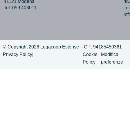
41121 Modena
44
D
Tel. 059.403011
Te
in
© Copyright 2026 Legacoop Estense – C.F. 94185450361
Privacy Policy
|
Cookie
Modifica
Policy
preferenze