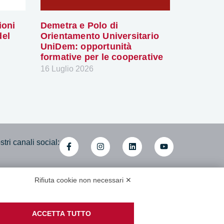
ioni
Demetra e Polo di
del
Orientamento Universitario
UniDem: opportunità
formative per le cooperative
16 Luglio 2026
tri canali social:
Rifiuta cookie non necessari ✕
mministrativa
i cooperative associate
ACCETTA TUTTO
di Accessibilità