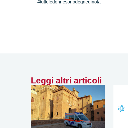
#tutteledonnesonodegnedinota
Leggi altri articoli