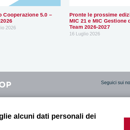
 Cooperazione 5.0 –
Pronte le prossime ediz
 2026
MIC 21 e MIC Gestione 
Team 2026-2027
lio 2026
16 Luglio 2026
Seguici sui nos
lie alcuni dati personali dei
rara
Trasparenza A
, 14
Bilanci social
ara
Dichiarazione 