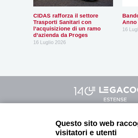
CIDAS rafforza il settore
Bando
Trasporti Sanitari con
Anno
l’acquisizione di un ramo
16 Lug
d’azienda da Proges
16 Luglio 2026
Questo sito web raccog
Sede legale Modena
Sede di Fer
Via Fabriani, 120
Via C. Mayr
visitatori e utenti
41121 Modena
44121 Ferr