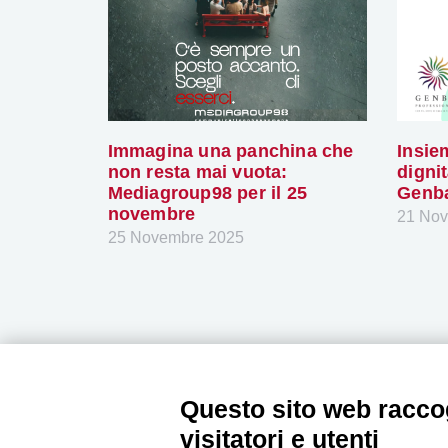
Immagina una panchina che
Insie
non resta mai vuota:
digni
Mediagroup98 per il 25
Genba
novembre
21 No
25 Novembre 2025
Questo sito web raccog
visitatori e utenti