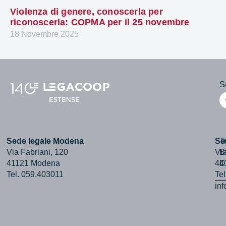
Violenza di genere, conoscerla per
riconoscerla: COPMA per il 25 novembre
18 Novembre 2025
Se
Sede legale Modena
Se
T
Via Fabriani, 120
Via
B
41121 Modena
44
D
Tel. 059.403011
Te
in