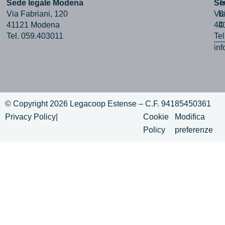
Sede legale Modena
Se
T
Via Fabriani, 120
Via
B
41121 Modena
44
D
Tel. 059.403011
Te
in
© Copyright 2026 Legacoop Estense – C.F. 94185450361
Privacy Policy
|
Cookie
Modifica
Policy
preferenze