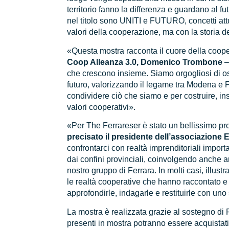
territorio fanno la differenza e guardano al fut
nel titolo sono UNITI e FUTURO, concetti att
valori della cooperazione, ma con la storia de
«Questa mostra racconta il cuore della coop
Coop Alleanza 3.0, Domenico Trombone
– 
che crescono insieme. Siamo orgogliosi di o
futuro, valorizzando il legame tra Modena e 
condividere ciò che siamo e per costruire, i
valori cooperativi».
«Per The Ferrareser è stato un bellissimo pr
precisato il presidente dell’associazione
confrontarci con realtà imprenditoriali importa
dai confini provinciali, coinvolgendo anche art
nostro gruppo di Ferrara. In molti casi, illus
le realtà cooperative che hanno raccontato e
approfondirle, indagarle e restituirle con uno
La mostra è realizzata grazie al sostegno di Po
presenti in mostra potranno essere acquista