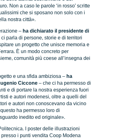
uro. Non a caso le parole ‘in rosso’ scritte
ualissimi che si sposano non solo con i
lla nostra città».
erazione –
ha dichiarato il presidente di
ci parla di persone, storie e di territori
spitare un progetto che unisce memoria e
Ferrara. È un modo concreto per
nsieme, comunità più coese all’insegna dei
ogetto e una sfida ambiziosa –
ha
 Eugenio Ciccone
– che ci ha permesso di
nti e di portare la nostra esperienza fuori
isti e autori modenesi, oltre a quelli del
tratori e autori non conoscevano da vicino
 questo ha permesso loro di
 sguardo inedito ed originale».
litecnica. I poster delle illustrazioni
ti presso i punti vendita Coop Modena