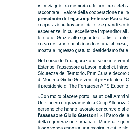
«Un viaggio tra memoria e futuro, per celebr
raccontare il valore della cooperazione nel no
presidente di Legacoop Estense Paolo Ba
cooperazione troviamo piccole e grandi storie
esperienze, in cui eccellenze imprenditoriali 
territorio. Grazie allo sguardo di artisti e auto
corso dell’anno pubblicandole, una al mese, 
mostra a ingresso gratuito, desideriamo farl
Nel corso dell’inaugurazione sono intervenuti
Estense, l’assessore a Lavori pubblici, Infrast
Sicurezza del Territorio, Pnrr, Cura e decoro 
di Modena Giulio Guerzoni, il presidente d
il presidente di The Ferrareser APS Eugenio
«Con molto piacere porto i saluti dell’Ammi
Un sincero ringraziamento a Coop Alleanza 3
persone che hanno lavorato per curare e all
l’assessore Giulio Guerzoni
. «Il Parco del
della rigenerazione urbana di Modena e quind
luogo venga esposta una mostra in cui le stor