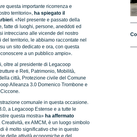
are questa importante ricorrenza e
stro territorio»,
ha spiegato il
rbieri
. «Nel presente e passato della
, fatte di luoghi, persone, aneddoti ed
si intrecciano alle vicende del nostro
Co
ri del territorio, le abbiamo raccontate nel
su un sito dedicato e ora, con questa
e conoscere a un pubblico ampio».
, oltre al presidente di Legacoop
rutture e Reti, Patrimonio, Mobilità,
della città, Protezione civile del Comune
i Coop Alleanza 3.0 Domenico Trombone e
 Ciccone.
nistrazione comunale in questa occasione.
.0, a Legacoop Estense e a tutte le
estire questa mostra»
ha affermato
la Creatività, ex AMCM, è un luogo simbolo
i è molto significativo che in questo
ie delle attività economiche e del