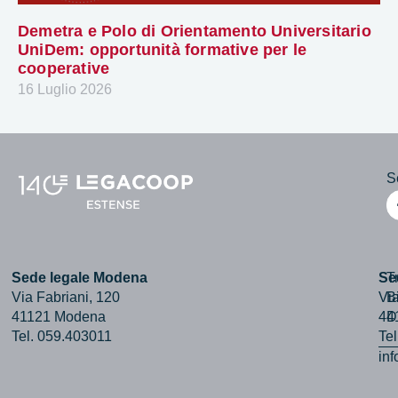
Demetra e Polo di Orientamento Universitario
UniDem: opportunità formative per le
cooperative
16 Luglio 2026
Se
Sede legale Modena
Se
T
Via Fabriani, 120
Via
B
41121 Modena
44
D
Tel. 059.403011
Te
in