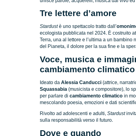
unisce parole, acquerelli, musica dal vivo ed
Tre lettere d’amore
Stardust
è uno spettacolo tratto dall’
omonimo
ecologista pubblicata nel 2024. È costruito a
Terra, una al lettore e l’ultima a un bambino
del Pianeta, il dolore per la sua fine e la spe
Voce, musica e immagin
cambiamento climatico
Ideato da
Alessia Canducci
(attrice, narratr
Squassabia
(musicista e compositore), lo s
per parlare di
cambiamento climatico
in mo
mescolando poesia, emozioni e dati scientific
Rivolto ad adolescenti e adulti,
Stardust
invit
sulla responsabilità verso il futuro.
Dove e quando