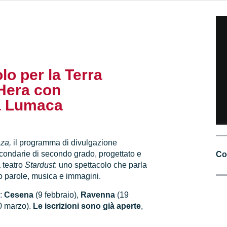
lo per la Terra
Hera con
La Lumaca
nza,
il programma di divulgazione
condarie di secondo grado, progettato e
Co
a teatro
Stardust
: uno spettacolo che parla
so parole, musica e immagini.
a:
Cesena
(9 febbraio),
Ravenna
(19
0 marzo).
Le iscrizioni sono già aperte
,