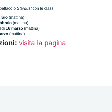
spettacolo
Stardust
con le classi:
braio
(mattina)
ebbraio
(mattina)
edì
16 marzo
(mattina)
arzo
(mattina)
zioni:
visita la pagina