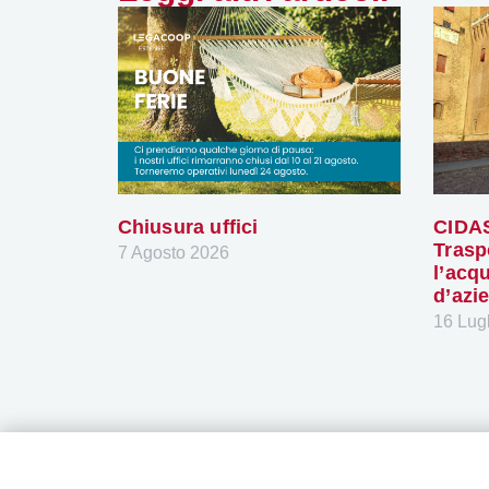
Chiusura uffici
CIDAS
Trasp
7 Agosto 2026
l’acq
d’azi
16 Lug