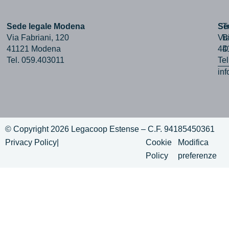
Sede legale Modena
Se
T
Via Fabriani, 120
Via
B
41121 Modena
44
D
Tel. 059.403011
Te
in
© Copyright 2026 Legacoop Estense – C.F. 94185450361
Privacy Policy
|
Cookie
Modifica
Policy
preferenze