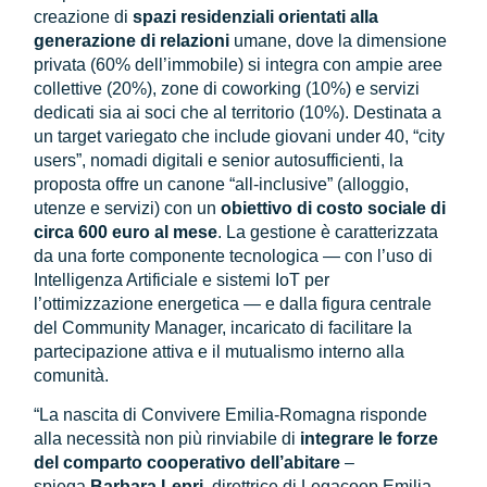
creazione di
spazi residenziali orientati alla
generazione di relazioni
umane, dove la dimensione
privata (60% dell’immobile) si integra con ampie aree
collettive (20%), zone di coworking (10%) e servizi
dedicati sia ai soci che al territorio (10%). Destinata a
un target variegato che include giovani under 40, “city
users”, nomadi digitali e senior autosufficienti, la
proposta offre un canone “all-inclusive” (alloggio,
utenze e servizi) con un
obiettivo di costo sociale di
circa 600 euro al mese
. La gestione è caratterizzata
da una forte componente tecnologica — con l’uso di
Intelligenza Artificiale e sistemi IoT per
l’ottimizzazione energetica — e dalla figura centrale
del Community Manager, incaricato di facilitare la
partecipazione attiva e il mutualismo interno alla
comunità.
“La nascita di Convivere Emilia-Romagna risponde
alla necessità non più rinviabile di
integrare le forze
del comparto cooperativo dell’abitare
–
spiega
Barbara Lepri
, direttrice di Legacoop Emilia-