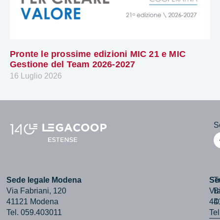
Pronte le prossime edizioni MIC 21 e MIC
Gestione del Team 2026-2027
16 Luglio 2026
Se
Sede legale Modena
Se
T
Via Fabriani, 120
Via
B
41121 Modena
44
D
Tel. 059.403011
Te