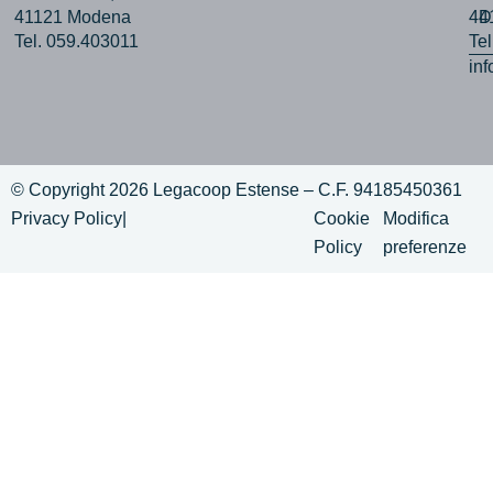
41121 Modena
44
D
Tel. 059.403011
Te
in
© Copyright 2026 Legacoop Estense – C.F. 94185450361
Privacy Policy
|
Cookie
Modifica
Policy
preferenze