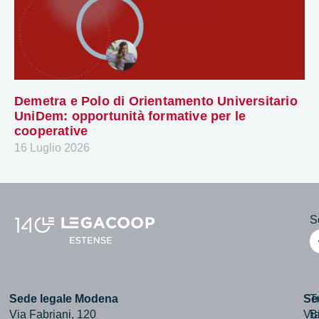
Demetra e Polo di Orientamento Universitario
UniDem: opportunità formative per le
cooperative
16 Luglio 2026
Se
Sede legale Modena
Se
T
Via Fabriani, 120
Via
B