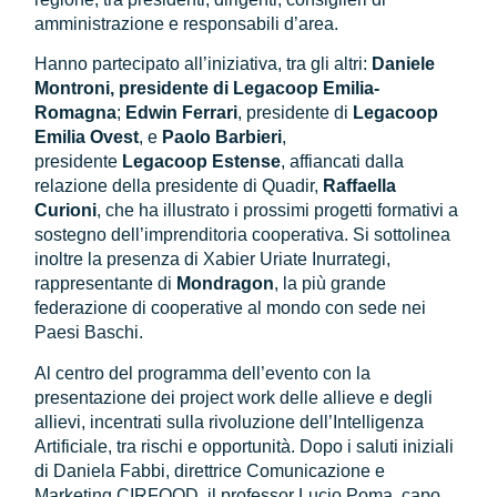
amministrazione e responsabili d’area.
Hanno partecipato all’iniziativa, tra gli altri:
Daniele
Montroni, presidente di Legacoop Emilia-
Romagna
;
Edwin Ferrari
, presidente di
Legacoop
Emilia Ovest
, e
Paolo Barbieri
,
presidente
Legacoop Estense
, affiancati dalla
relazione della presidente di Quadir,
Raffaella
Curioni
, che ha illustrato i prossimi progetti formativi a
sostegno dell’imprenditoria cooperativa. Si sottolinea
inoltre la presenza di Xabier Uriate Inurrategi,
rappresentante di
Mondragon
, la più grande
federazione di cooperative al mondo con sede nei
Paesi Baschi.
Al centro del programma dell’evento con la
presentazione dei project work delle allieve e degli
allievi, incentrati sulla rivoluzione dell’Intelligenza
Artificiale, tra rischi e opportunità. Dopo i saluti iniziali
di Daniela Fabbi, direttrice Comunicazione e
Marketing CIRFOOD, il professor Lucio Poma, capo