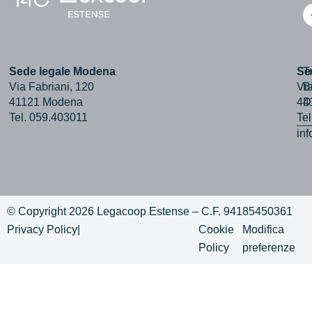
Sede legale Modena
Se
T
Via Fabriani, 120
Via
B
41121 Modena
44
D
Tel. 059.403011
Te
in
© Copyright 2026 Legacoop Estense – C.F. 94185450361
Privacy Policy
|
Cookie
Modifica
Policy
preferenze