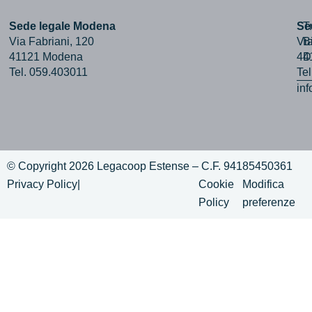
Sede legale Modena
Se
T
Via Fabriani, 120
Via
B
41121 Modena
44
D
Tel. 059.403011
Te
in
© Copyright 2026 Legacoop Estense – C.F. 94185450361
Privacy Policy
|
Cookie
Modifica
Policy
preferenze