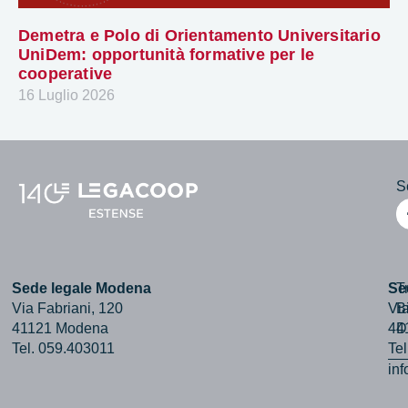
Demetra e Polo di Orientamento Universitario
UniDem: opportunità formative per le
cooperative
16 Luglio 2026
Se
Sede legale Modena
Se
T
Via Fabriani, 120
Via
B
41121 Modena
44
D
Tel. 059.403011
Te
in