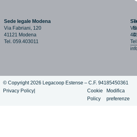
Sede legale Modena
Se
T
Via Fabriani, 120
Via
B
41121 Modena
44
D
Tel. 059.403011
Te
in
© Copyright 2026 Legacoop Estense – C.F. 94185450361
Privacy Policy
|
Cookie
Modifica
Policy
preferenze