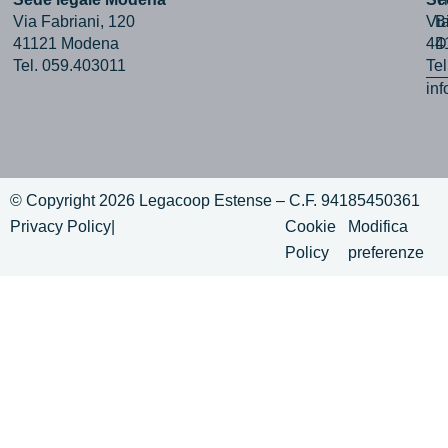
Via Fabriani, 120
Via
B
41121 Modena
44
D
Tel. 059.403011
Te
in
© Copyright 2026 Legacoop Estense – C.F. 94185450361
Privacy Policy
|
Cookie
Modifica
Policy
preferenze