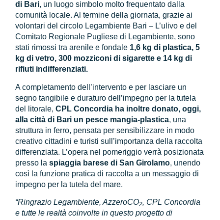
di Bari
, un luogo simbolo molto frequentato dalla
comunità locale. Al termine della giornata, grazie ai
volontari del circolo Legambiente Bari – L’ulivo e del
Comitato Regionale Pugliese di Legambiente, sono
stati rimossi tra arenile e fondale
1,6 kg di plastica, 5
kg di vetro, 300 mozziconi di sigarette e 14 kg di
rifiuti indifferenziati.
A completamento dell’intervento e per lasciare un
segno tangibile e duraturo dell’impegno per la tutela
del litorale,
CPL Concordia ha inoltre donato, oggi,
alla città di Bari un pesce mangia-plastica
, una
struttura in ferro, pensata per sensibilizzare in modo
creativo cittadini e turisti sull’importanza della raccolta
differenziata. L’opera nel pomeriggio verrà posizionata
presso la
spiaggia barese di San Girolamo
, unendo
così la funzione pratica di raccolta a un messaggio di
impegno per la tutela del mare.
“Ringrazio Legambiente, AzzeroCO
, CPL Concordia
2
e tutte le realtà coinvolte in questo progetto di