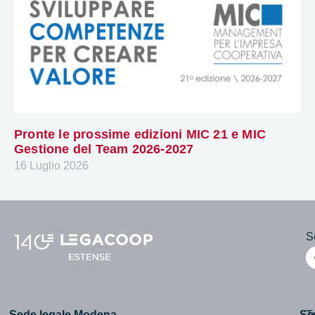
Pronte le prossime edizioni MIC 21 e MIC
Gestione del Team 2026-2027
16 Luglio 2026
Se
Sede legale Modena
Se
T