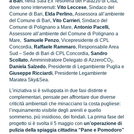
a Bari
, nella Sala Ex Tesoreria del Palazzo di Città,
dove sono intervenuti:
Vito Leccese
, Sindaco del
Comune di Bari,
Elda Perlino,
Assessora all’ambiente
del Comune di Bari,
Vito Carrieri
, Sindaco del
Comune di Polignano a Mare,
Antonio Pacelli,
Assessore all’ambiente del Comune di Polignano a
Mare,
Samuele Penzo
, Vicepresidente di CPL
Concordia,
Raffaele Rammaro
, Responsabile Area
Sud – Sede di Bari di CPL Concordia,
Sandro
Scollato
, Amministratore Delegato di AzzeroCO
,
2
Daniela Salzedo
, Presidente di Legambiente Puglia e
Giuseppe Ricciardi
, Presidente Legambiente
Maratea Sky&Sea.
L’iniziativa si è sviluppata in due fasi distinte e
complementari, pensate per affrontare due diverse
criticità ambientali che minacciano la costa pugliese:
l’inquinamento visibile degli arenili e quello
sommerso, più insidioso, dei fondali. La prima fase del
progetto si è svolta il 5 maggio con
un’operazione di
pulizia della spiaggia cittadina “Pane e Pomodoro”