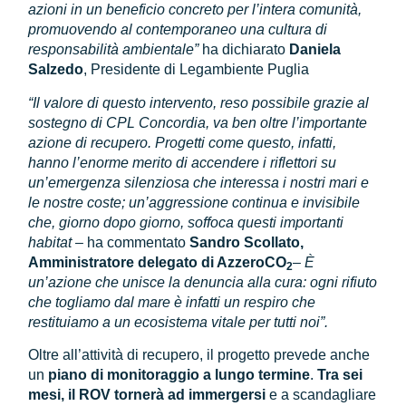
azioni in un beneficio concreto per l’intera comunità,
promuovendo al contemporaneo una cultura di
responsabilità ambientale”
ha dichiarato
Daniela
Salzedo
, Presidente di Legambiente Puglia
“Il valore di questo intervento, reso possibile grazie al
sostegno di CPL Concordia, va ben oltre l’importante
azione di recupero. Progetti come questo, infatti,
hanno l’enorme merito di accendere i riflettori su
un’emergenza silenziosa che interessa i nostri mari e
le nostre coste; un’aggressione continua e invisibile
che, giorno dopo giorno, soffoca questi importanti
habitat
– ha commentato
Sandro Scollato,
Amministratore delegato di AzzeroCO
–
È
2
un’azione che unisce la denuncia alla cura: ogni rifiuto
che togliamo dal mare è infatti un respiro che
restituiamo a un ecosistema vitale per tutti noi”.
Oltre all’attività di recupero, il progetto prevede anche
un
piano di monitoraggio a lungo termine
.
Tra sei
mesi, il ROV tornerà ad immergersi
e a scandagliare