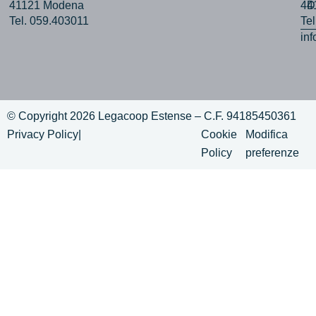
41121 Modena
44
D
Tel. 059.403011
Te
in
© Copyright 2026 Legacoop Estense – C.F. 94185450361
Privacy Policy
|
Cookie
Modifica
Policy
preferenze