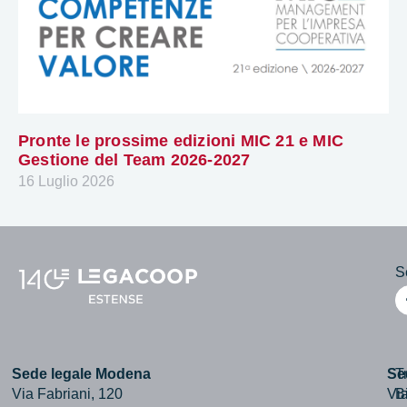
Pronte le prossime edizioni MIC 21 e MIC
Gestione del Team 2026-2027
16 Luglio 2026
Se
Sede legale Modena
Se
T
Via Fabriani, 120
Via
B