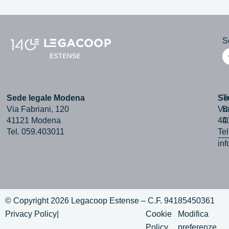
Se
Sede legale Modena
Se
T
Via Fabriani, 120
Via
B
41121 Modena
44
D
Tel. 059.403011
Te
in
© Copyright 2026 Legacoop Estense – C.F. 94185450361
Privacy Policy
|
Cookie
Modifica
Policy
preferenze