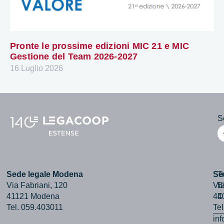
Pronte le prossime edizioni MIC 21 e MIC
Gestione del Team 2026-2027
16 Luglio 2026
Se
Sede legale Modena
Se
T
Via Fabriani, 120
Via
B
41121 Modena
44
D
Tel. 059.403011
Te
in