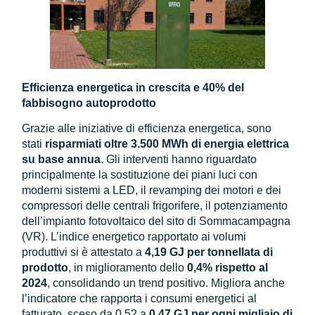
Efficienza energetica in crescita e 40% del
fabbisogno autoprodotto
Grazie alle iniziative di efficienza energetica, sono
stati
risparmiati oltre 3.500 MWh di energia elettrica
su base annua
. Gli interventi hanno riguardato
principalmente la sostituzione dei piani luci con
moderni sistemi a LED, il revamping dei motori e dei
compressori delle centrali frigorifere, il potenziamento
dell’impianto fotovoltaico del sito di Sommacampagna
(VR). L’indice energetico rapportato ai volumi
produttivi si è attestato a
4,19 GJ per tonnellata di
prodotto
, in miglioramento dello
0,4% rispetto al
2024
, consolidando un trend positivo. Migliora anche
l’indicatore che rapporta i consumi energetici al
fatturato, sceso da 0,52 a
0,47 GJ per ogni migliaio di