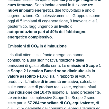
euro fatturato
. Sono inoltre entrati in funzione
tre
nuovi impianti energetici
, due fotovoltaici e uno di
cogenerazione. Complessivamente il Gruppo dispone
oggi di 5 impianti di cogenerazione, 9 fotovoltaici e 1
geotermico, raggiungendo un livello di
autoproduzione pari al 40% del fabbisogno
energetico complessivo
.
Emissioni di CO₂ in diminuzione
I risultati ottenuti sul fronte energetico hanno
contribuito a una significativa riduzione delle
emissioni di gas a effetto serra. Le
emissioni Scope 1
e Scope 2 Location Based sono diminuite sia in
valore assoluto (-10%)
sia in rapporto ai volumi
produttivi.
L’indice di intensità emissiva
, calcolato
sulle tonnellate di prodotto realizzate, registra infatti
una
riduzione del
10,4%
rispetto all’anno precedente.
Le emissioni complessive Scope 1 e Scope 2 sono
state pari a
57.284 tonnellate di CO₂ equivalente
, di
cui il 71% derivante dai consumi di energia termica ed