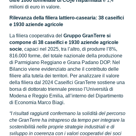
oltre 1000 tonnellate di CO
e risparmiata
e 1,4
2
milioni di euro in valore.
Rilevanza della filiera lattiero-casearia: 38 caseifici
e 1930 aziende agricole
La filiera cooperativa del
Gruppo
GranTerre si
compone di 38 caseifici e 1930 aziende agricole
socie
, capaci nel 2025, tra l’altro, di produrre l’8%,
816.000 forme, del totale nazionale della produzione
di Parmigiano Reggiano e Grana Padano DOP. Nel
Bilancio viene evidenziato anche il contributo delle
filiere alla tutela dei territori. Per analizzare il valore
della filiera dal 2024 Caseifici GranTerre sostiene una
borsa di dottorato triennale presso l’Università di
Modena e Reggio Emilia, all’interno del Dipartimento
di Economia Marco Biagi.
“I risultati raggiunti confermano la solidità del percorso
che GranTerre ha intrapreso da tempo per integrare la
sostenibilità nelle proprie strategie industriali e di
sviluppo
in coerenza con i valori cooperativi dei soci