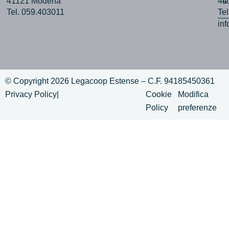
41121 Modena
44
D
Tel. 059.403011
Te
in
© Copyright 2026 Legacoop Estense – C.F. 94185450361
Privacy Policy
|
Cookie
Modifica
Policy
preferenze