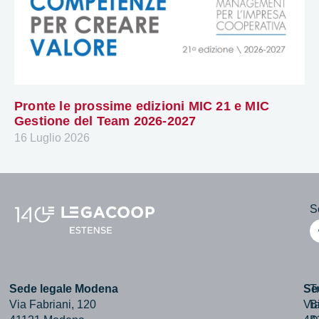
Pronte le prossime edizioni MIC 21 e MIC
Gestione del Team 2026-2027
16 Luglio 2026
Se
Sede legale Modena
Se
T
Via Fabriani, 120
Via
B