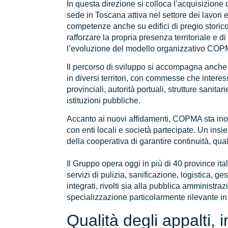
In questa direzione si colloca l’acquisizion
sede in Toscana attiva nel settore dei lavori 
competenze anche su edifici di pregio storic
rafforzare la propria presenza territoriale e 
l’evoluzione del modello organizzativo COP
Il percorso di sviluppo si accompagna anche a
in diversi territori, con commesse che intere
provinciali, autorità portuali, strutture sanitar
istituzioni pubbliche.
Accanto ai nuovi affidamenti, COPMA sta inolt
con enti locali e società partecipate. Un insi
della cooperativa di garantire continuità, qual
Il Gruppo opera oggi in più di 40 province ita
servizi di pulizia, sanificazione, logistica, g
integrati, rivolti sia alla pubblica amministra
specializzazione particolarmente rilevante in
Qualità degli appalti