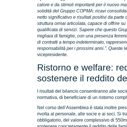
calore e da stimoli importanti per il nuovo m
solidità del Gruppo COPMA: ricavi consolidati 
netto significativo e risultati positivi da part
struttura ormai articolata, capace di offrire
qualificata di servizi. Sapere che questo Grup
migliaia di famiglie, con una presenza femmi
di contratti a tempo indeterminato, rappresen
responsabilità per i prossimi anni.”
. Q
ueste l
vicepresidente.
Ristorno e welfare: red
sostenere il reddito de
I risultati del bilancio consentiranno alle socie
normativa, di beneficiare di un ristorno comp
Nel corso dell’Assemblea è stata inoltre pres
rivolta al personale, alle socie e ai soci. Si t
obbligatorio, del valore complessivo di 550
sostenere concretamente il reddito delle fami