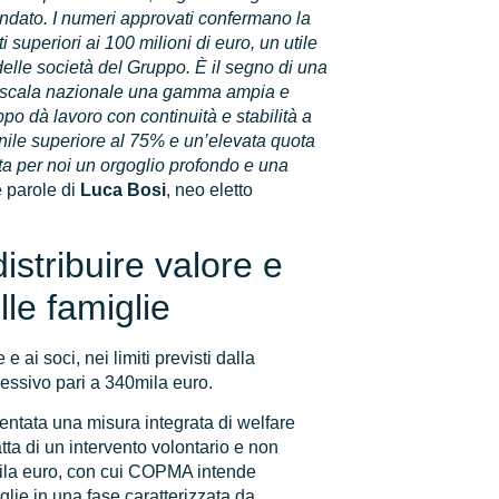
andato. I numeri approvati confermano la
superiori ai 100 milioni di euro, un utile
e delle società del Gruppo. È il segno di una
 su scala nazionale una gamma ampia e
po dà lavoro con continuità e stabilità a
nile superiore al 75% e un’elevata quota
ta per noi un orgoglio profondo e una
e parole di
Luca Bosi
, neo eletto
istribuire valore e
lle famiglie
 e ai soci, nei limiti previsti dalla
lessivo pari a 340mila euro.
entata una misura integrata di welfare
ratta di un intervento volontario e non
mila euro, con cui COPMA intende
glie in una fase caratterizzata da