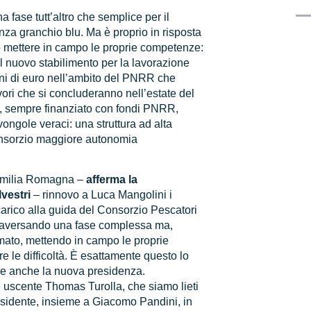
a fase tutt’altro che semplice per il
nza granchio blu. Ma è proprio in risposta
to mettere in campo le proprie competenze:
el nuovo stabilimento per la lavorazione
oni di euro nell’ambito del PNRR che
avori che si concluderanno nell’estate del
o, sempre finanziato con fondi PNRR,
ongole veraci: una struttura ad alta
onsorzio maggiore autonomia
Emilia Romagna –
afferma la
lvestri
– rinnovo a Luca Mangolini i
ncarico alla guida del Consorzio Pescatori
ttraversando una fase complessa ma,
ermato, mettendo in campo le proprie
e le difficoltà. È esattamente questo lo
e anche la nuova presidenza.
 uscente Thomas Turolla, che siamo lieti
esidente, insieme a Giacomo Pandini, in