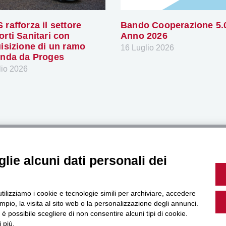
 rafforza il settore
Bando Cooperazione 5.
orti Sanitari con
Anno 2026
uisizione di un ramo
16 Luglio 2026
enda da Proges
lio 2026
Seguici sui nos
lie alcuni dati personali dei
utilizziamo i cookie e tecnologie simili per archiviare, accedere
rara
Trasparenza A
pio, la visita al sito web o la personalizzazione degli annunci.
, 14
Bilanci social
, è possibile scegliere di non consentire alcuni tipi di cookie.
ara
Dichiarazione 
 più.