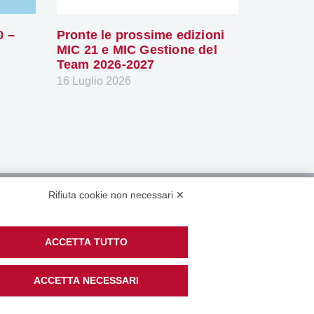
0 –
Pronte le prossime edizioni
MIC 21 e MIC Gestione del
Team 2026-2027
16 Luglio 2026
Rifiuta cookie non necessari ✕
tri canali social:
ACCETTA TUTTO
mministrativa
ACCETTA NECESSARI
i cooperative associate
di Accessibilità