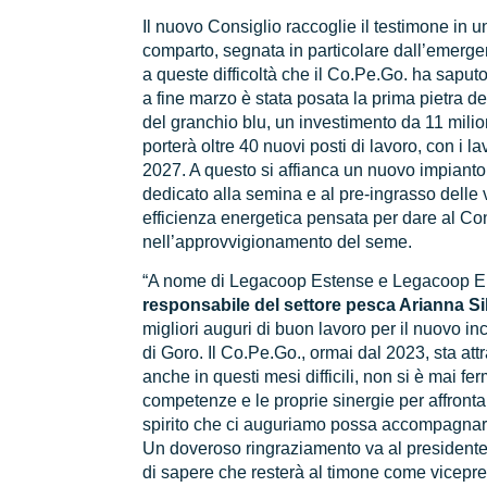
Il nuovo Consiglio raccoglie il testimone in un
comparto, segnata in particolare dall’emerge
a queste difficoltà che il Co.Pe.Go. ha sapu
a fine marzo è stata posata la prima pietra d
del granchio blu, un investimento da 11 mili
porterà oltre 40 nuovi posti di lavoro, con i l
2027. A questo si affianca un nuovo impiant
dedicato alla semina e al pre-ingrasso delle v
efficienza energetica pensata per dare al C
nell’approvvigionamento del seme.
“A nome di Legacoop Estense e Legacoop 
responsabile del settore pesca Arianna Si
migliori auguri di buon lavoro per il nuovo i
di Goro. Il Co.Pe.Go., ormai dal 2023, sta a
anche in questi mesi difficili, non si è mai f
competenze e le proprie sinergie per affrontar
spirito che ci auguriamo possa accompagnar
Un doveroso ringraziamento va al presidente
di sapere che resterà al timone come vicepr