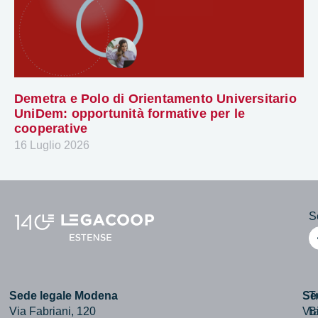
Demetra e Polo di Orientamento Universitario
UniDem: opportunità formative per le
cooperative
16 Luglio 2026
Se
Sede legale Modena
Se
T
Via Fabriani, 120
Via
B