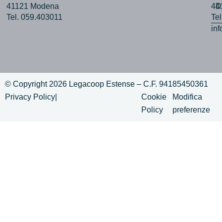
41121 Modena
44
D
Tel. 059.403011
Te
in
© Copyright 2026 Legacoop Estense – C.F. 94185450361
Privacy Policy
|
Cookie
Modifica
Policy
preferenze