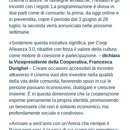
cinema d’autore, le rassegne tematiche, i restauri e gli
incontri con i registi. La programmazione è divisa in
due parti come di consueto: la prima, da oggi online e
in prevendita, copre il periodo dal 3 giugno al 26
luglio; la seconda verrà annunciata nelle prossime
settimane.
«Sostenere questa iniziativa significa, per Coop
Alleanza 3.0, ribadire con forza il valore della cultura
come motore di coesione e partecipazione. –
dichiara
la Vicepresidente della Cooperativa, Francesca
Durighel
– Creare occasioni accessibili di incontro
attraverso il cinema vuol dire investire nella qualità
della vita delle comunità, favorendo spazi in cui le
persone possano riconoscersi, dialogare e crescere
insieme. È in questa dimensione che la cooperazione
esprime pienamente la propria identità, promuovendo
un benessere che non è soltanto economico, ma
profondamente sociale e condiviso».
«Arrivare a vent’anni con un’Arena che riempie il
Parco ogni sera è la cosa di cui siamo più orgogliosə: