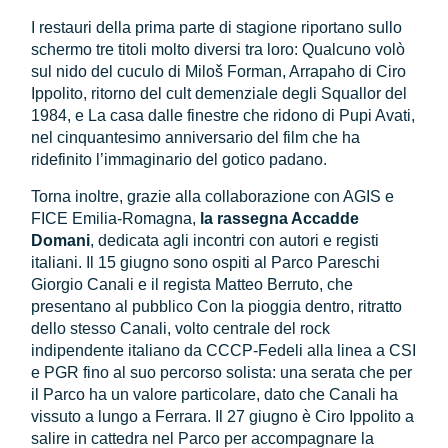
I restauri della prima parte di stagione riportano sullo
schermo tre titoli molto diversi tra loro: Qualcuno volò
sul nido del cuculo di Miloš Forman, Arrapaho di Ciro
Ippolito, ritorno del cult demenziale degli Squallor del
1984, e La casa dalle finestre che ridono di Pupi Avati,
nel cinquantesimo anniversario del film che ha
ridefinito l’immaginario del gotico padano.
Torna inoltre, grazie alla collaborazione con AGIS e
FICE Emilia-Romagna,
la rassegna Accadde
Domani
, dedicata agli incontri con autori e registi
italiani. Il 15 giugno sono ospiti al Parco Pareschi
Giorgio Canali e il regista Matteo Berruto, che
presentano al pubblico Con la pioggia dentro, ritratto
dello stesso Canali, volto centrale del rock
indipendente italiano da CCCP-Fedeli alla linea a CSI
e PGR fino al suo percorso solista: una serata che per
il Parco ha un valore particolare, dato che Canali ha
vissuto a lungo a Ferrara. Il 27 giugno è Ciro Ippolito a
salire in cattedra nel Parco per accompagnare la