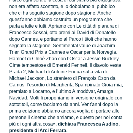
non era affatto scontato, e lo dobbiamo al pubblico
che ci ha seguito stagione dopo stagione. Anche
quest’anno abbiamo costruito un programma che
parla a tutte e tutti. Apriamo con Le città di pianura di
Francesco Sossai, otto premi ai David di Donatello
dopo Cannes, e portiamo al Parco i titoli che hanno
segnato la stagione: Sentimental value di Joachim
Trier, Grand Prix a Cannes e Oscar per la Norvegia,
Hamnet di Chloé Zhao con l’Oscar a Jessie Buckley,
Cime tempestose di Emerald Fennell, Il diavolo veste
Prada 2, Michael di Antoine Fuqua sulla vita di
Michael Jackson, Lo straniero di François Ozon da
Camus, l’esordio di Margherita Spampinato Gioia mia,
premiato a Locarno, e l’ultimo Almodóvar, Amarga
Navidad. Molti li proponiamo in versione originale con
sottotitoli, come facciamo da anni. Vent’anni dopo la
prima edizione abbiamo ancora voglia di portare alle
persone il cinema che amiamo, e questo per noi conta
più di ogni altra cosa»,
dichiara Francesca Audino,
presidente di Arci Ferrara.