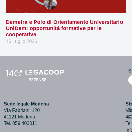
Demetra e Polo di Orientamento Universitario
UniDem: opportunità formative per le
cooperative
16 Luglio 2026
Se
Sede legale Modena
Se
T
Via Fabriani, 120
Via
B
41121 Modena
44
D
Tel. 059.403011
Te
in