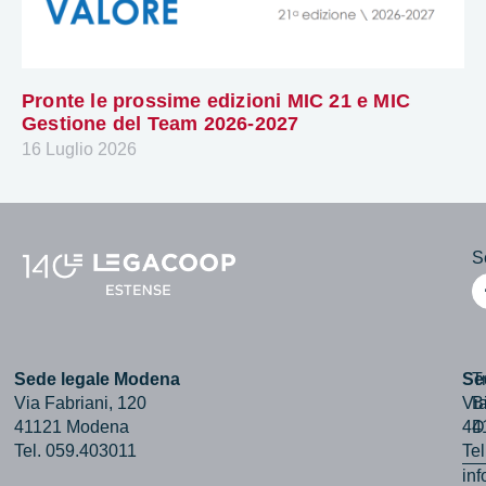
Pronte le prossime edizioni MIC 21 e MIC
Gestione del Team 2026-2027
16 Luglio 2026
Se
Sede legale Modena
Se
T
Via Fabriani, 120
Via
B
41121 Modena
44
D
Tel. 059.403011
Te
in