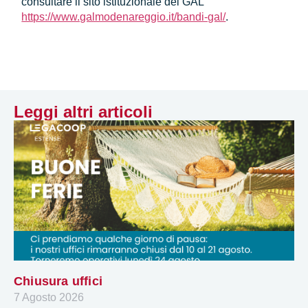
consultare il sito istituzionale del GAL
https://www.galmodenareggio.it/bandi-gal/
.
Leggi altri articoli
Chiusura uffici
7 Agosto 2026