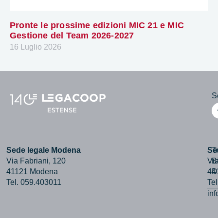
Pronte le prossime edizioni MIC 21 e MIC
Gestione del Team 2026-2027
16 Luglio 2026
Se
Sede legale Modena
Se
T
Via Fabriani, 120
Via
B
41121 Modena
44
D
Tel. 059.403011
Te
in