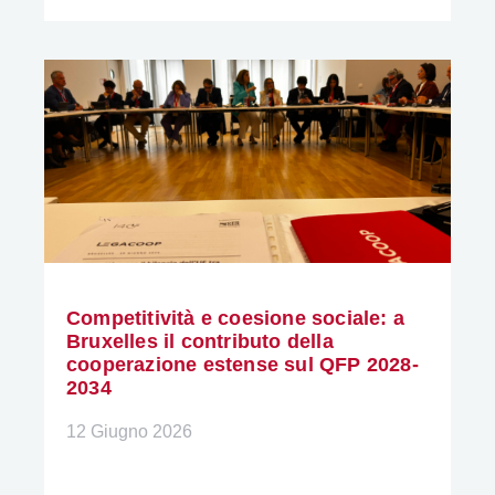
Competitività e coesione sociale: a
Bruxelles il contributo della
cooperazione estense sul QFP 2028-
2034
12 Giugno 2026