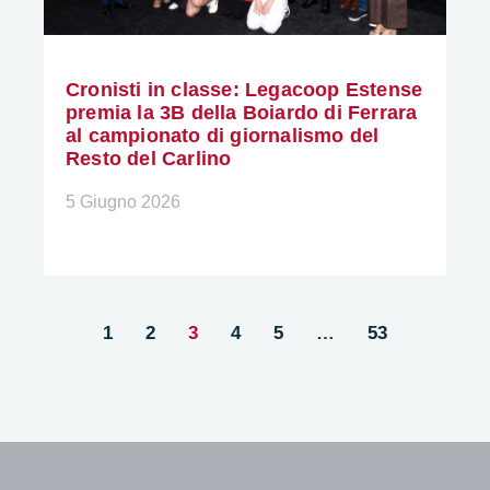
Cronisti in classe: Legacoop Estense
premia la 3B della Boiardo di Ferrara
al campionato di giornalismo del
Resto del Carlino
5 Giugno 2026
1
2
3
4
5
…
53