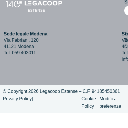
Se
Sede legale Modena
Se
T
Via Fabriani, 120
Via
B
41121 Modena
44
D
Tel. 059.403011
Te
in
© Copyright 2026 Legacoop Estense – C.F. 94185450361
Privacy Policy
|
Cookie
Modifica
Policy
preferenze