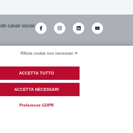
tri canali social:
Rifiuta cookie non necessari ✕
mministrativa
i cooperative associate
di Accessibilità
ACCETTA TUTTO
ACCETTA NECESSARI
Preferenze GDPR