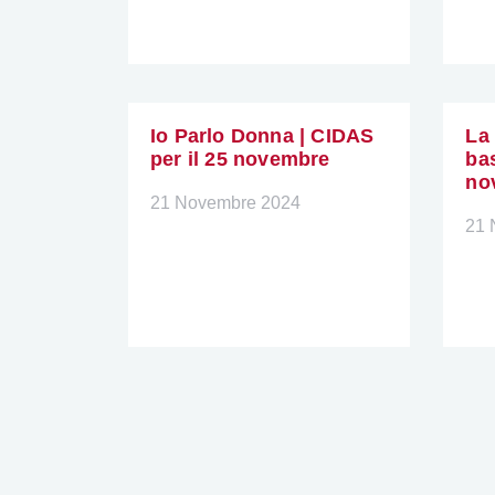
Io Parlo Donna | CIDAS
La 
per il 25 novembre
bas
no
21 Novembre 2024
21 