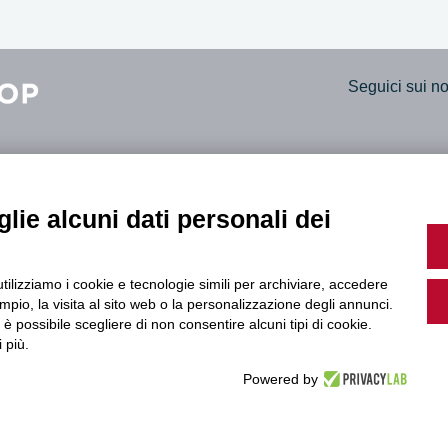
Seguici sui nos
rara
Trasparenza A
lie alcuni dati personali dei
, 14
Bilanci social
ara
Dichiarazione 
61307
utilizziamo i cookie e tecnologie simili per archiviare, accedere
pio, la visita al sito web o la personalizzazione degli annunci.
, è possibile scegliere di non consentire alcuni tipi di cookie.
 più.
Powered by
© Copyright 2026 Legacoop Estense – C.F. 94185450361