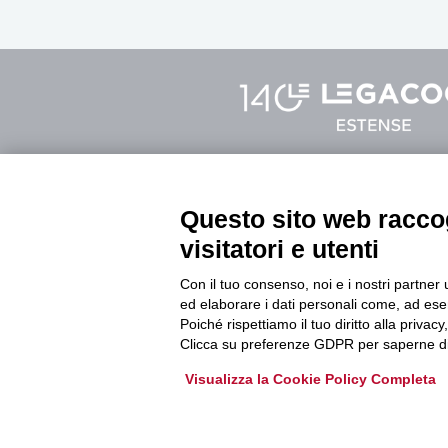
Sede legale Modena
Sede di Fer
Questo sito web raccog
Via Fabriani, 120
Via C. Mayr
visitatori e utenti
41121 Modena
44121 Ferr
Tel. 059.403011
Tel. 0532.7
Con il tuo consenso, noi e i nostri partner 
ed elaborare i dati personali come, ad esem
Poiché rispettiamo il tuo diritto alla privacy
info@legacoopestense.coop
Clicca su preferenze GDPR per saperne di
Visualizza la Cookie Policy Completa
Privacy Policy
|
Cookie Policy
Modifica preferenze