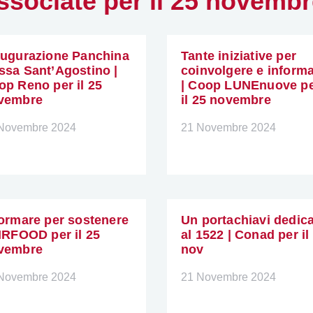
 associate per il 25 novemb
augurazione Panchina
Tante iniziative per
ssa Sant’Agostino |
coinvolgere e inform
op Reno per il 25
| Coop LUNEnuove p
vembre
il 25 novembre
Novembre 2024
21 Novembre 2024
formare per sostenere
Un portachiavi dedic
CIRFOOD per il 25
al 1522 | Conad per il
vembre
nov
Novembre 2024
21 Novembre 2024