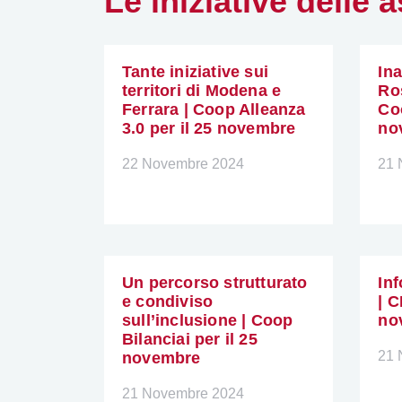
Le iniziative delle
Tante iniziative sui
In
territori di Modena e
Ro
Ferrara | Coop Alleanza
Co
3.0 per il 25 novembre
no
22 Novembre 2024
21 
Un percorso strutturato
In
e condiviso
| 
sull’inclusione | Coop
no
Bilanciai per il 25
21 
novembre
21 Novembre 2024