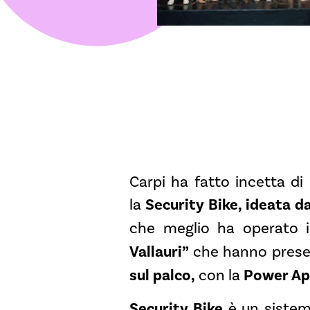
Carpi ha fatto incetta di
la
Security Bike, ideata da
che meglio ha operato i
Vallauri”
che hanno pres
sul palco,
con la
Power App
Security Bike
è un siste