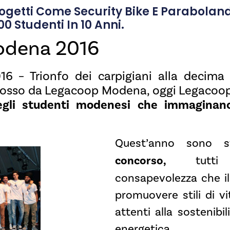
rogetti Come Security Bike E Paraboland
0 Studenti In 10 Anni.
odena 2016
 – Trionfo dei carpigiani alla decima 
osso da Legacoop Modena, oggi Legacoop
degli studenti modenesi che immaginano
Quest’anno sono 
concorso,
tutt
consapevolezza che il
promuovere stili di v
attenti alla sostenibi
energetica.