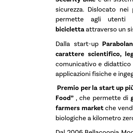
sicurezza. Dislocato nei 
permette agli utent
bicicletta
attraverso un si
Dalla start-up
Parabolan
carattere scientifico, le
comunicativo e didattico 
applicazioni fisiche e inge
Premio per la start up pi
Food”
, che permette di
farmers market
che vend
biologiche a kilometro zer
Dal 2006 Bellacoopia Mod