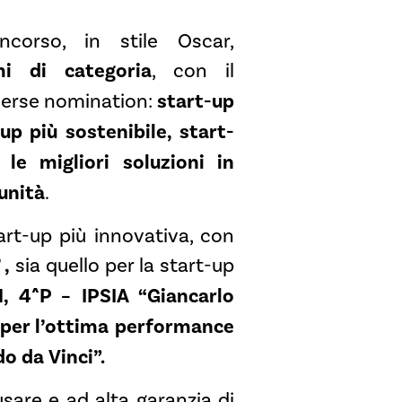
corso, in stile Oscar,
i di categoria
, con il
iverse nomination:
start-up
up più sostenibile, start-
le migliori soluzioni in
unità
.
art-up più innovativa, con
 ,
sia quello per la start-up
, 4^P – IPSIA “Giancarlo
per l’ottima performance
o da Vinci”.
usare e ad alta garanzia di