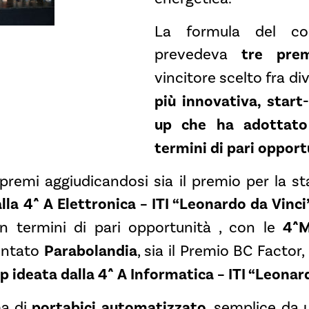
La formula del con
prevedeva
tre prem
vincitore scelto fra d
più innovativa, start-
up che ha adottato 
termini di pari opport
 premi aggiudicandosi sia il premio per la st
lla 4^ A Elettronica – ITI “Leonardo da Vinci’
n termini di pari opportunità , con le
4^M
entato
Parabolandia
, sia il Premio BC Factor,
 ideata dalla 4^ A Informatica – ITI “Leonard
ma di
portabici automatizzato
, semplice da 