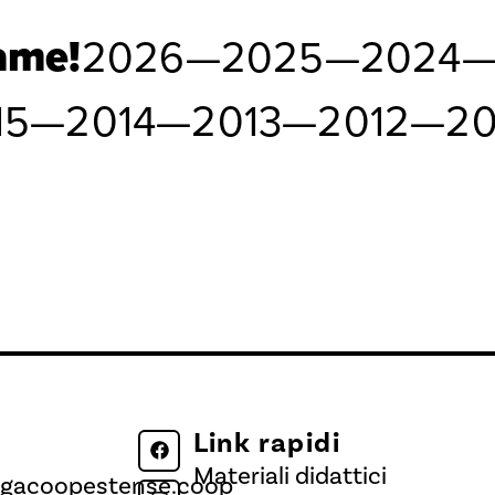
fame!
2026
—
2025
—
2024
15
—
2014
—
2013
—
2012
—
20
Link rapidi
Materiali didattici
egacoopestense.coop