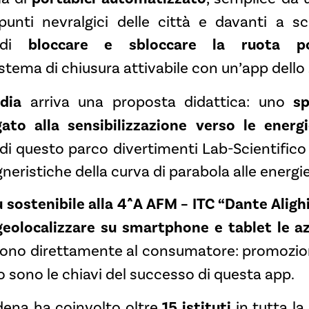
punti nevralgici delle città e davanti a sc
i di
bloccare e sbloccare la ruota po
stema di chiusura attivabile con un’app dell
dia
arriva una proposta didattica: uno
sp
gato alla sensibilizzazione verso le energi
di questo parco divertimenti Lab-Scientifico 
gneristiche della curva di parabola alle energie
ù sostenibile alla 4^A AFM – ITC “Dante Aligh
geolocalizzare su smartphone e tablet le az
ono direttamente al consumatore: promozione
o sono le chiavi del successo di questa app.
ena ha coinvolto oltre
15 istituti
in tutta la