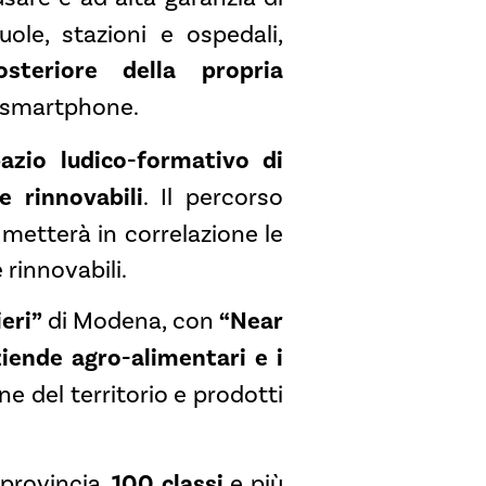
uole, stazioni e ospedali,
steriore della propria
o smartphone.
azio ludico-formativo di
e rinnovabili
. Il percorso
metterà in correlazione le
 rinnovabili.
ieri”
di Modena, con
“Near
iende agro-alimentari e i
 del territorio e prodotti
 provincia,
100 classi
e più