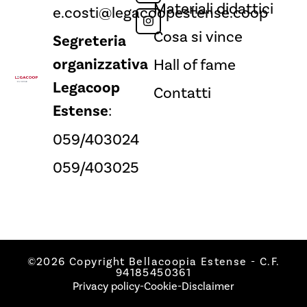
Materiali didattici
e.costi@legacoopestense.coop
Cosa si vince
Segreteria
organizzativa
Hall of fame
Legacoop
Contatti
Estense
:
059/403024
059/403025
©2026 Copyright Bellacoopia Estense - C.F.
94185450361
Privacy policy
-
Cookie
-
Disclaimer