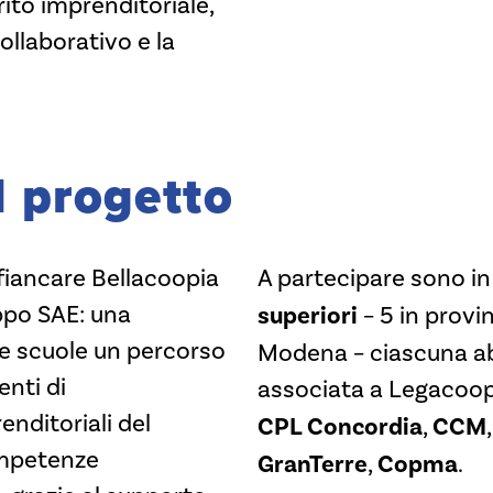
rito imprenditoriale,
ollaborativo e la
l progetto
fiancare Bellacoopia
A partecipare sono in
ppo SAE: una
superiori
– 5 in
provin
lle scuole un percorso
Modena – ciascuna a
enti di
associata a Legacoo
nditoriali del
CPL Concordia
,
CCM
competenze
GranTerre
,
Copma
.