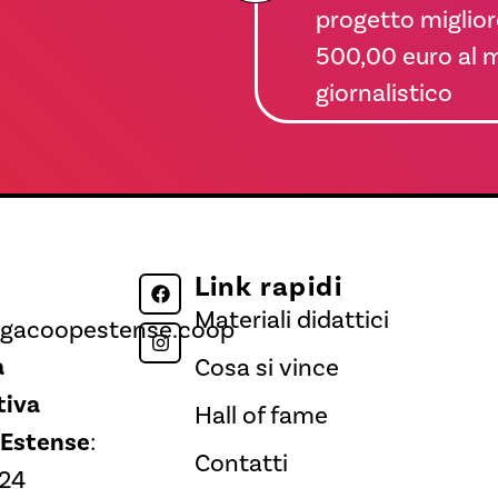
progetto miglior
500,00 euro al 
giornalistico
Link rapidi
Materiali didattici
egacoopestense.coop
a
Cosa si vince
tiva
Hall of fame
 Estense
:
Contatti
24