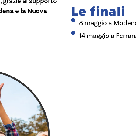
, grazie al supporto
Le finali
dena
e
la
Nuova
8 maggio a Modena,
14 maggio a Ferrara