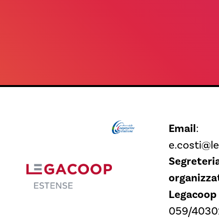
Email
:
e.costi@l
Segreteri
organizza
Legacoop
059/4030