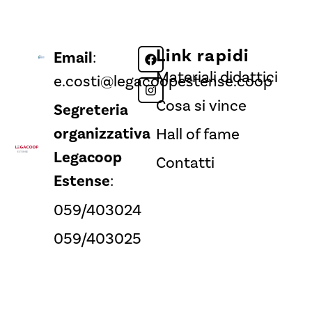
Link rapidi
Email
:
Materiali didattici
e.costi@legacoopestense.coop
Cosa si vince
Segreteria
organizzativa
Hall of fame
Legacoop
Contatti
Estense
:
059/403024
059/403025