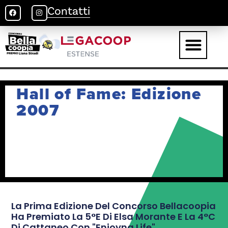
Contatti
Hall of Fame: Edizione
2007
La Prima Edizione Del Concorso Bellacoopia
Ha Premiato La 5°E Di Elsa Morante E La 4°C
Di Cattaneo Con "Enjoyng Life".