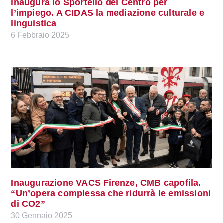
inaugura lo Sportello del Centro per
l’impiego. A CIDAS la mediazione culturale e
linguistica
6 Febbraio 2025
Inaugurazione VACS Firenze, CMB capofila.
“Un’opera complessa che ridurrà le emissioni
di CO2”
30 Gennaio 2025