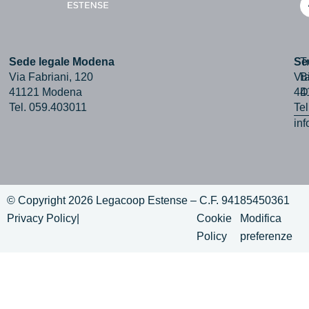
Sede legale Modena
Se
T
Via Fabriani, 120
Via
B
41121 Modena
44
D
Tel. 059.403011
Te
in
© Copyright 2026 Legacoop Estense – C.F. 94185450361
Privacy Policy
|
Cookie
Modifica
Policy
preferenze