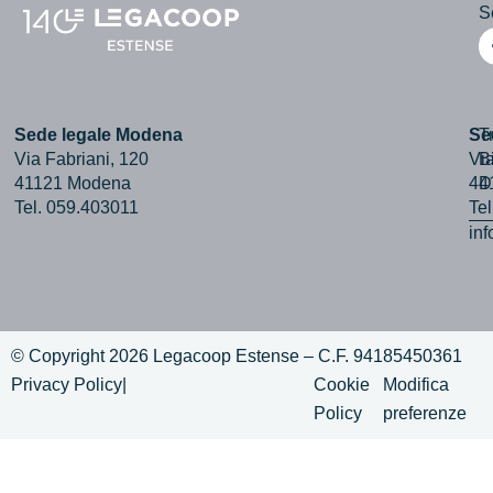
Se
Sede legale Modena
Se
T
Via Fabriani, 120
Via
B
41121 Modena
44
D
Tel. 059.403011
Te
in
© Copyright 2026 Legacoop Estense – C.F. 94185450361
Privacy Policy
|
Cookie
Modifica
Policy
preferenze