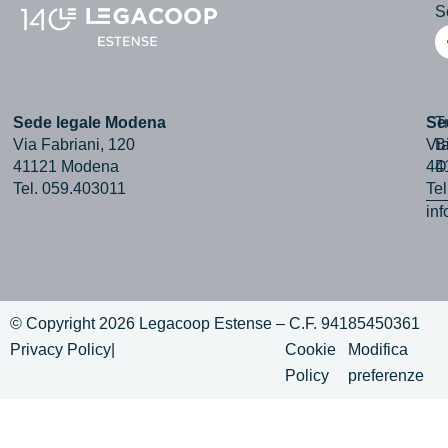
Se
Sede legale Modena
Se
T
Via Fabriani, 120
Via
B
41121 Modena
44
D
Tel. 059.403011
Te
in
© Copyright 2026 Legacoop Estense – C.F. 94185450361
Privacy Policy
|
Cookie
Modifica
Policy
preferenze