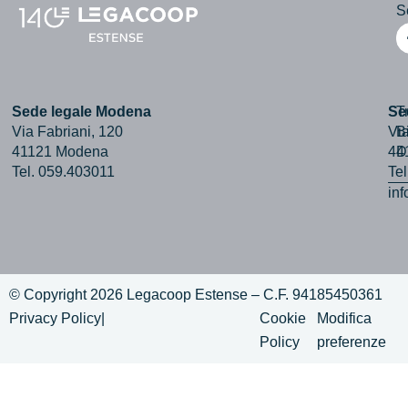
Se
Sede legale Modena
Se
T
Via Fabriani, 120
Via
B
41121 Modena
44
D
Tel. 059.403011
Te
in
© Copyright 2026 Legacoop Estense – C.F. 94185450361
Privacy Policy
|
Cookie
Modifica
Policy
preferenze