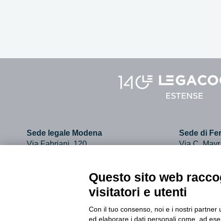
Sede legale Modena
Sede di Fer
Via Fabriani, 120
Via C. Mayr
41121 Modena
44121 Ferr
Tel. 059.403011
Tel. 0532.7
Questo sito web raccog
visitatori e utenti
info@legacoopestense.coop
Con il tuo consenso, noi e i nostri partner 
ed elaborare i dati personali come, ad esem