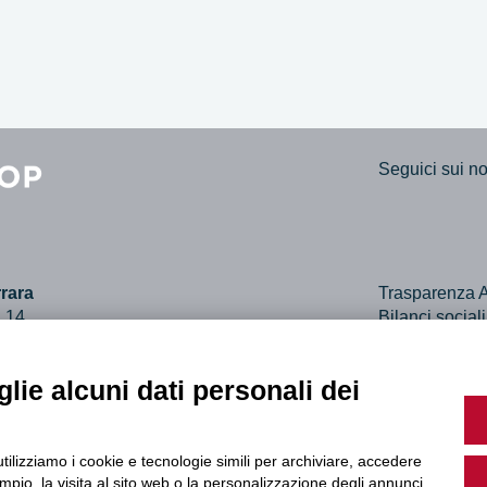
Seguici sui nos
rara
Trasparenza A
, 14
Bilanci social
ara
Dichiarazione 
61307
lie alcuni dati personali dei
utilizziamo i cookie e tecnologie simili per archiviare, accedere
pio, la visita al sito web o la personalizzazione degli annunci.