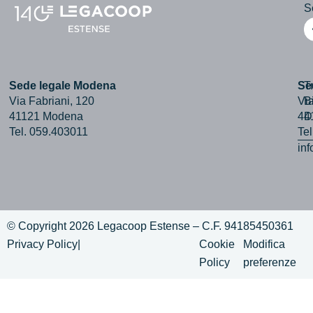
Se
Sede legale Modena
Se
T
Via Fabriani, 120
Via
B
41121 Modena
44
D
Tel. 059.403011
Te
in
© Copyright 2026 Legacoop Estense – C.F. 94185450361
Privacy Policy
|
Cookie
Modifica
Policy
preferenze