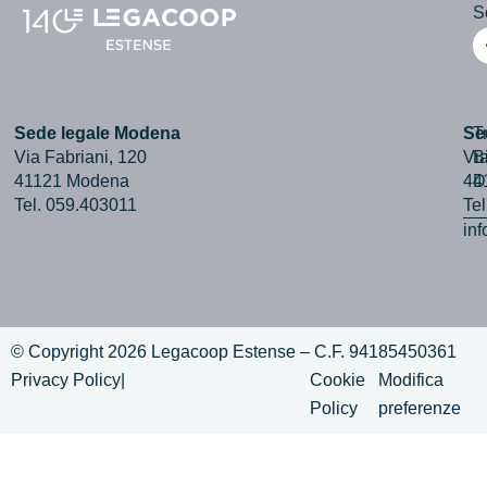
Se
Sede legale Modena
Se
T
Via Fabriani, 120
Via
B
41121 Modena
44
D
Tel. 059.403011
Te
in
© Copyright 2026 Legacoop Estense – C.F. 94185450361
Privacy Policy
|
Cookie
Modifica
Policy
preferenze